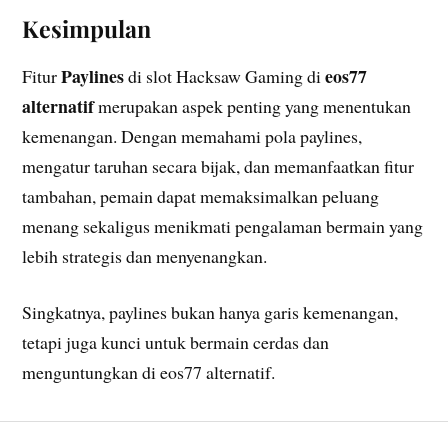
Kesimpulan
Paylines
eos77
Fitur
di slot Hacksaw Gaming di
alternatif
merupakan aspek penting yang menentukan
kemenangan. Dengan memahami pola paylines,
mengatur taruhan secara bijak, dan memanfaatkan fitur
tambahan, pemain dapat memaksimalkan peluang
menang sekaligus menikmati pengalaman bermain yang
lebih strategis dan menyenangkan.
Singkatnya, paylines bukan hanya garis kemenangan,
tetapi juga kunci untuk bermain cerdas dan
menguntungkan di eos77 alternatif.