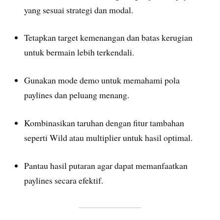
yang sesuai strategi dan modal.
Tetapkan target kemenangan dan batas kerugian
untuk bermain lebih terkendali.
Gunakan mode demo untuk memahami pola
paylines dan peluang menang.
Kombinasikan taruhan dengan fitur tambahan
seperti Wild atau multiplier untuk hasil optimal.
Pantau hasil putaran agar dapat memanfaatkan
paylines secara efektif.