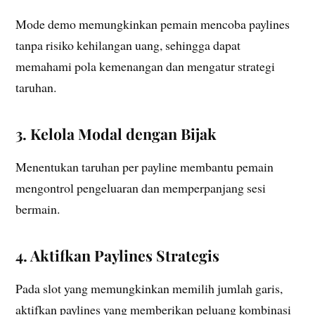
Mode demo memungkinkan pemain mencoba paylines
tanpa risiko kehilangan uang, sehingga dapat
memahami pola kemenangan dan mengatur strategi
taruhan.
3.
Kelola Modal dengan Bijak
Menentukan taruhan per payline membantu pemain
mengontrol pengeluaran dan memperpanjang sesi
bermain.
4.
Aktifkan Paylines Strategis
Pada slot yang memungkinkan memilih jumlah garis,
aktifkan paylines yang memberikan peluang kombinasi