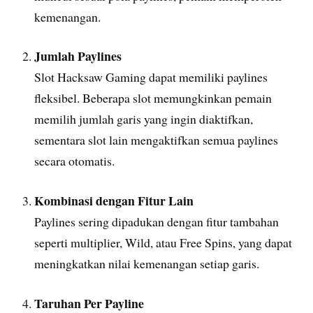
kemenangan.
Jumlah Paylines
Slot Hacksaw Gaming dapat memiliki paylines
fleksibel. Beberapa slot memungkinkan pemain
memilih jumlah garis yang ingin diaktifkan,
sementara slot lain mengaktifkan semua paylines
secara otomatis.
Kombinasi dengan Fitur Lain
Paylines sering dipadukan dengan fitur tambahan
seperti multiplier, Wild, atau Free Spins, yang dapat
meningkatkan nilai kemenangan setiap garis.
Taruhan Per Payline