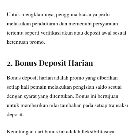
Untuk mengklaimnya, pengguna biasanya perlu
melakukan pendaftaran dan memenuhi persyaratan
tertentu seperti verifikasi akun atau deposit awal sesuai
ketentuan promo.
2. Bonus Deposit Harian
Bonus deposit harian adalah promo yang diberikan
setiap kali pemain melakukan pengisian saldo sesuai
dengan syarat yang ditentukan. Bonus ini bertujuan
untuk memberikan nilai tambahan pada setiap transaksi
deposit.
Keuntungan dari bonus ini adalah fleksibilitasnya.