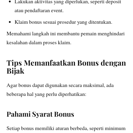
Lakukan aktivitas yang diperlukan, seperti deposit
atau pendaftaran event.
Klaim bonus sesuai prosedur yang ditentukan.
Memahami langkah ini membantu pemain menghindari
kesalahan dalam proses klaim.
Tips Memanfaatkan Bonus dengan
Bijak
Agar bonus dapat digunakan secara maksimal, ada
beberapa hal yang perlu diperhatikan:
Pahami Syarat Bonus
Setiap bonus memiliki aturan berbeda, seperti minimum