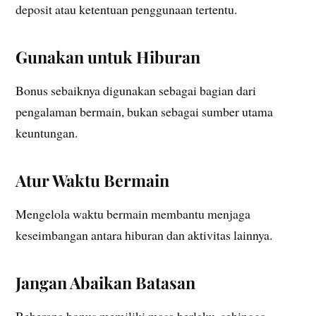
deposit atau ketentuan penggunaan tertentu.
Gunakan untuk Hiburan
Bonus sebaiknya digunakan sebagai bagian dari
pengalaman bermain, bukan sebagai sumber utama
keuntungan.
Atur Waktu Bermain
Mengelola waktu bermain membantu menjaga
keseimbangan antara hiburan dan aktivitas lainnya.
Jangan Abaikan Batasan
Beberapa bonus memiliki masa berlaku, sehingga