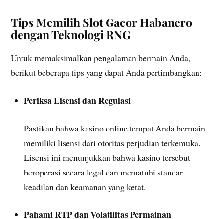
Tips Memilih Slot Gacor Habanero
dengan Teknologi RNG
Untuk memaksimalkan pengalaman bermain Anda,
berikut beberapa tips yang dapat Anda pertimbangkan:
Periksa Lisensi dan Regulasi
Pastikan bahwa kasino online tempat Anda bermain
memiliki lisensi dari otoritas perjudian terkemuka.
Lisensi ini menunjukkan bahwa kasino tersebut
beroperasi secara legal dan mematuhi standar
keadilan dan keamanan yang ketat.
Pahami RTP dan Volatilitas Permainan