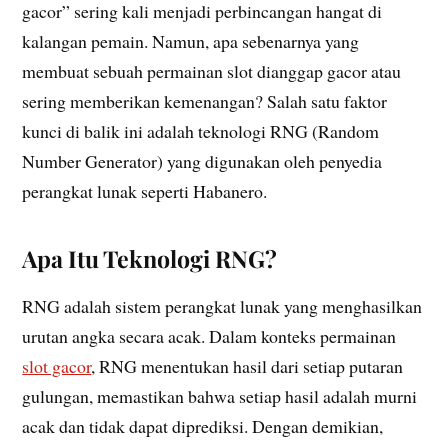
gacor” sering kali menjadi perbincangan hangat di
kalangan pemain.
Namun, apa sebenarnya yang
membuat sebuah permainan slot dianggap gacor atau
sering memberikan kemenangan?
Salah satu faktor
kunci di balik ini adalah teknologi RNG (Random
Number Generator) yang digunakan oleh penyedia
perangkat lunak seperti Habanero.
Apa Itu Teknologi RNG?
RNG adalah sistem perangkat lunak yang menghasilkan
urutan angka secara acak.
Dalam konteks permainan
slot gacor
, RNG menentukan hasil dari setiap putaran
gulungan, memastikan bahwa setiap hasil adalah murni
acak dan tidak dapat diprediksi.
Dengan demikian,