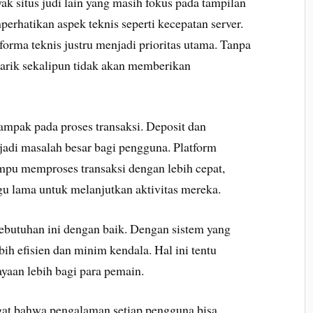
k situs judi lain yang masih fokus pada tampilan
rhatikan aspek teknis seperti kecepatan server.
forma teknis justru menjadi prioritas utama. Tanpa
enarik sekalipun tidak akan memberikan
dampak pada proses transaksi. Deposit dan
jadi masalah besar bagi pengguna. Platform
mpu memproses transaksi dengan lebih cepat,
u lama untuk melanjutkan aktivitas mereka.
utuhan ini dengan baik. Dengan sistem yang
bih efisien dan minim kendala. Hal ini tentu
aan lebih bagi para pemain.
gat bahwa pengalaman setiap pengguna bisa