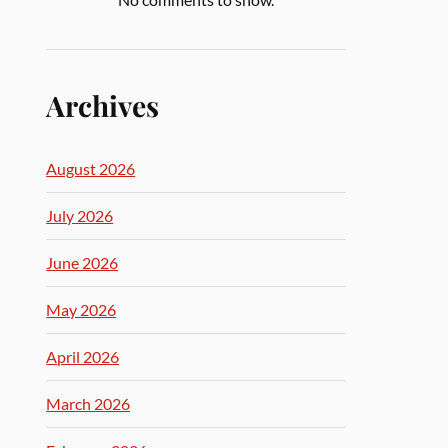
Archives
August 2026
July 2026
June 2026
May 2026
April 2026
March 2026