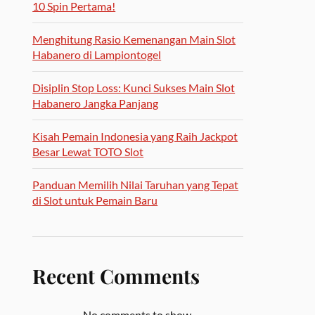
10 Spin Pertama!
Menghitung Rasio Kemenangan Main Slot
Habanero di Lampiontogel
Disiplin Stop Loss: Kunci Sukses Main Slot
Habanero Jangka Panjang
Kisah Pemain Indonesia yang Raih Jackpot
Besar Lewat TOTO Slot
Panduan Memilih Nilai Taruhan yang Tepat
di Slot untuk Pemain Baru
Recent Comments
No comments to show.