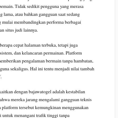
pemain. Tidak sedikit pengguna yang merasa
ing lama, atau bahkan gangguan saat sedang
ang mulai membandingkan performa berbagai
an situs judi lainnya.
berapa cepat halaman terbuka, tetapi juga
 sistem, dan kelancaran permainan. Platform
memberikan pengalaman bermain tanpa hambatan,
guna sekaligus. Hal ini tentu menjadi nilai tambah
.
kaitkan dengan bajawatogel adalah kestabilan
bahwa mereka jarang mengalami gangguan teknis
a platform tersebut kemungkinan menggunakan
 untuk menangani trafik tinggi tanpa