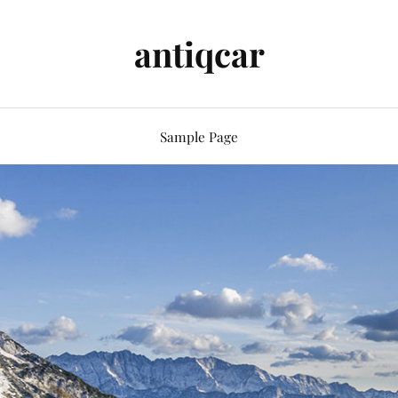
antiqcar
Sample Page