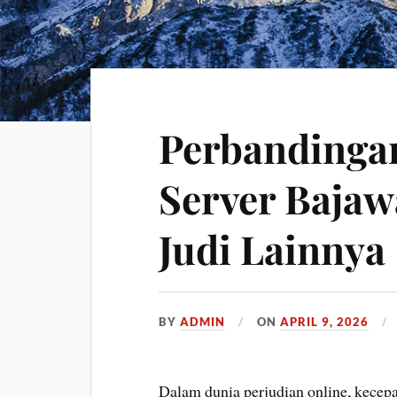
Perbandinga
Server Bajawa
Judi Lainnya
BY
ADMIN
ON
APRIL 9, 2026
Dalam dunia perjudian online, kecepa