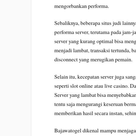
mengorbankan performa.
Sebaliknya, beberapa situs judi lai
performa server, terutama pada jam-j
server yang kurang optimal bisa men
menjadi lambat, transaksi tertunda, b
disconnect yang merugikan pemain.
Selain itu, kecepatan server juga san
seperti slot online atau live casino. 
Server yang lambat bisa menyebabka
tentu saja mengurangi keseruan berm
memberikan hasil secara instan, sehi
Bajawatogel dikenal mampu menjaga p