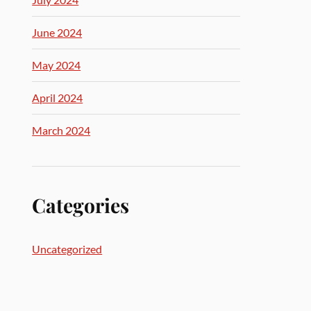
June 2024
May 2024
April 2024
March 2024
Categories
Uncategorized