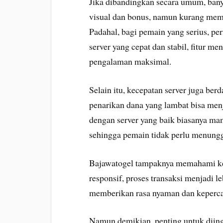
Jika dibandingkan secara umum, banya
visual dan bonus, namun kurang mempe
Padahal, bagi pemain yang serius, per
server yang cepat dan stabil, fitur m
pengalaman maksimal.
Selain itu, kecepatan server juga ber
penarikan dana yang lambat bisa men
dengan server yang baik biasanya ma
sehingga pemain tidak perlu menungg
Bajawatogel tampaknya memahami keb
responsif, proses transaksi menjadi le
memberikan rasa nyaman dan kepercay
Namun demikian, penting untuk diin