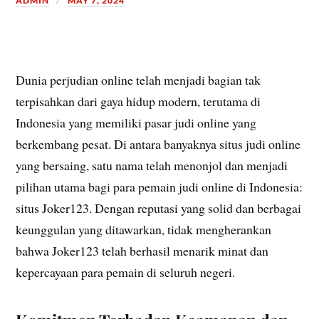
ADMIN
MAY 7, 2024
Dunia perjudian online telah menjadi bagian tak
terpisahkan dari gaya hidup modern, terutama di
Indonesia yang memiliki pasar judi online yang
berkembang pesat. Di antara banyaknya situs judi online
yang bersaing, satu nama telah menonjol dan menjadi
pilihan utama bagi para pemain judi online di Indonesia:
situs Joker123. Dengan reputasi yang solid dan berbagai
keunggulan yang ditawarkan, tidak mengherankan
bahwa Joker123 telah berhasil menarik minat dan
kepercayaan para pemain di seluruh negeri.