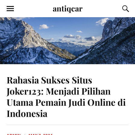
antiqcar
Rahasia Sukses Situs
Joker123: Menjadi Pilihan
Utama Pemain Judi Online di
Indonesia