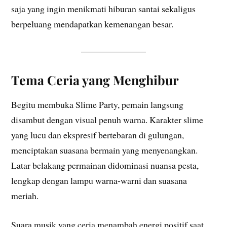
saja yang ingin menikmati hiburan santai sekaligus
berpeluang mendapatkan kemenangan besar.
Tema Ceria yang Menghibur
Begitu membuka Slime Party, pemain langsung
disambut dengan visual penuh warna. Karakter slime
yang lucu dan ekspresif bertebaran di gulungan,
menciptakan suasana bermain yang menyenangkan.
Latar belakang permainan didominasi nuansa pesta,
lengkap dengan lampu warna-warni dan suasana
meriah.
Suara musik yang ceria menambah energi positif saat