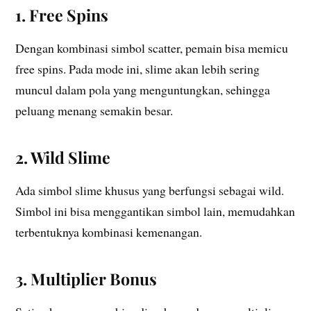
1. Free Spins
Dengan kombinasi simbol scatter, pemain bisa memicu
free spins. Pada mode ini, slime akan lebih sering
muncul dalam pola yang menguntungkan, sehingga
peluang menang semakin besar.
2. Wild Slime
Ada simbol slime khusus yang berfungsi sebagai wild.
Simbol ini bisa menggantikan simbol lain, memudahkan
terbentuknya kombinasi kemenangan.
3. Multiplier Bonus