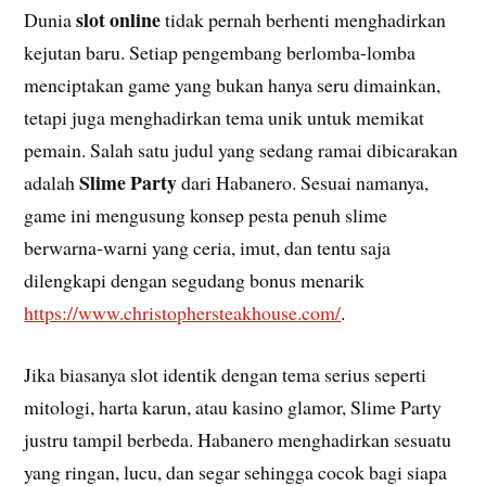
slot online
Dunia
tidak pernah berhenti menghadirkan
kejutan baru. Setiap pengembang berlomba-lomba
menciptakan game yang bukan hanya seru dimainkan,
tetapi juga menghadirkan tema unik untuk memikat
pemain. Salah satu judul yang sedang ramai dibicarakan
Slime Party
adalah
dari Habanero. Sesuai namanya,
game ini mengusung konsep pesta penuh slime
berwarna-warni yang ceria, imut, dan tentu saja
dilengkapi dengan segudang bonus menarik
https://www.christophersteakhouse.com/
.
Jika biasanya slot identik dengan tema serius seperti
mitologi, harta karun, atau kasino glamor, Slime Party
justru tampil berbeda. Habanero menghadirkan sesuatu
yang ringan, lucu, dan segar sehingga cocok bagi siapa