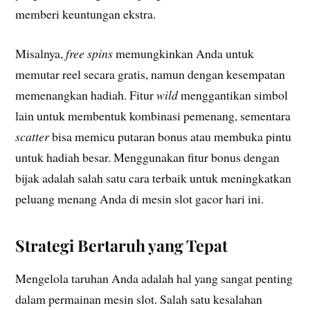
memberi keuntungan ekstra.
Misalnya,
free spins
memungkinkan Anda untuk
memutar reel secara gratis, namun dengan kesempatan
memenangkan hadiah. Fitur
wild
menggantikan simbol
lain untuk membentuk kombinasi pemenang, sementara
scatter
bisa memicu putaran bonus atau membuka pintu
untuk hadiah besar. Menggunakan fitur bonus dengan
bijak adalah salah satu cara terbaik untuk meningkatkan
peluang menang Anda di mesin slot gacor hari ini.
Strategi Bertaruh yang Tepat
Mengelola taruhan Anda adalah hal yang sangat penting
dalam permainan mesin slot. Salah satu kesalahan