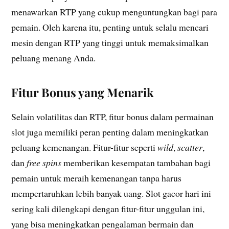
menawarkan RTP yang cukup menguntungkan bagi para
pemain. Oleh karena itu, penting untuk selalu mencari
mesin dengan RTP yang tinggi untuk memaksimalkan
peluang menang Anda.
Fitur Bonus yang Menarik
Selain volatilitas dan RTP, fitur bonus dalam permainan
slot juga memiliki peran penting dalam meningkatkan
peluang kemenangan. Fitur-fitur seperti
wild
,
scatter
,
dan
free spins
memberikan kesempatan tambahan bagi
pemain untuk meraih kemenangan tanpa harus
mempertaruhkan lebih banyak uang. Slot gacor hari ini
sering kali dilengkapi dengan fitur-fitur unggulan ini,
yang bisa meningkatkan pengalaman bermain dan