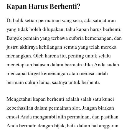
Kapan Harus Berhenti?
Di balik setiap permainan yang seru, ada satu aturan
yang tidak boleh dilupakan: tahu kapan harus berhenti.
Banyak pemain yang terbawa euforia kemenangan, dan
justru akhirnya kehilangan semua yang telah mereka
menangkan. Oleh karena itu, penting untuk selalu
menetapkan batasan dalam bermain. Jika Anda sudah
mencapai target kemenangan atau merasa sudah
bermain cukup lama, saatnya untuk berhenti.
Mengetahui kapan berhenti adalah salah satu kunci
keberhasilan dalam permainan slot. Jangan biarkan
emosi Anda mengambil alih permainan, dan pastikan
Anda bermain dengan bijak, baik dalam hal anggaran