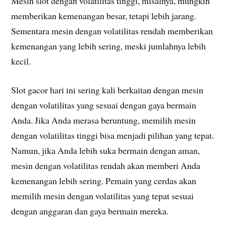
Mesin slot dengan volatilitas tinggi, misalnya, mungkin
memberikan kemenangan besar, tetapi lebih jarang.
Sementara mesin dengan volatilitas rendah memberikan
kemenangan yang lebih sering, meski jumlahnya lebih
kecil.
Slot gacor hari ini sering kali berkaitan dengan mesin
dengan volatilitas yang sesuai dengan gaya bermain
Anda. Jika Anda merasa beruntung, memilih mesin
dengan volatilitas tinggi bisa menjadi pilihan yang tepat.
Namun, jika Anda lebih suka bermain dengan aman,
mesin dengan volatilitas rendah akan memberi Anda
kemenangan lebih sering. Pemain yang cerdas akan
memilih mesin dengan volatilitas yang tepat sesuai
dengan anggaran dan gaya bermain mereka.