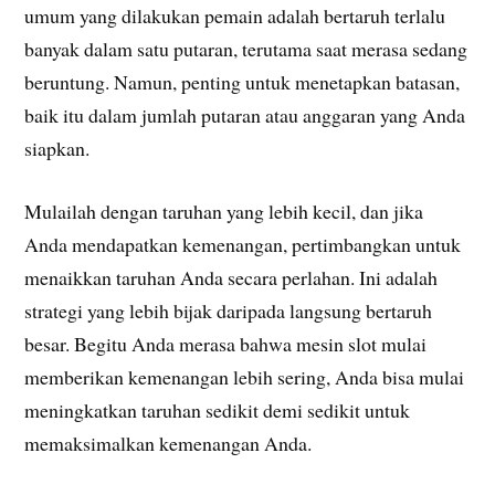
umum yang dilakukan pemain adalah bertaruh terlalu
banyak dalam satu putaran, terutama saat merasa sedang
beruntung. Namun, penting untuk menetapkan batasan,
baik itu dalam jumlah putaran atau anggaran yang Anda
siapkan.
Mulailah dengan taruhan yang lebih kecil, dan jika
Anda mendapatkan kemenangan, pertimbangkan untuk
menaikkan taruhan Anda secara perlahan. Ini adalah
strategi yang lebih bijak daripada langsung bertaruh
besar. Begitu Anda merasa bahwa mesin slot mulai
memberikan kemenangan lebih sering, Anda bisa mulai
meningkatkan taruhan sedikit demi sedikit untuk
memaksimalkan kemenangan Anda.