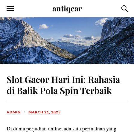
antiqcar
Slot Gacor Hari Ini: Rahasia
di Balik Pola Spin Terbaik
ADMIN
MARCH 21, 2025
Di dunia perjudian online, ada satu permainan yang