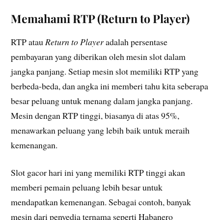
Memahami RTP (Return to Player)
RTP atau
Return to Player
adalah persentase
pembayaran yang diberikan oleh mesin slot dalam
jangka panjang. Setiap mesin slot memiliki RTP yang
berbeda-beda, dan angka ini memberi tahu kita seberapa
besar peluang untuk menang dalam jangka panjang.
Mesin dengan RTP tinggi, biasanya di atas 95%,
menawarkan peluang yang lebih baik untuk meraih
kemenangan.
Slot gacor hari ini yang memiliki RTP tinggi akan
memberi pemain peluang lebih besar untuk
mendapatkan kemenangan. Sebagai contoh, banyak
mesin dari penyedia ternama seperti Habanero