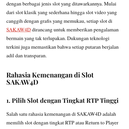
dengan berbagai jenis slot yang ditawarkannya. Mulai
dari slot klasik yang sederhana hingga slot video yang
canggih dengan grafis yang memukau, setiap slot di
SAKAW4D
dirancang untuk memberikan pengalaman
bermain yang tak terlupakan. Dukungan teknologi
terkini juga memastikan bahwa setiap putaran berjalan
adil dan transparan.
Rahasia Kemenangan di Slot
SAKAW4D
1. Pilih Slot dengan Tingkat RTP Tinggi
Salah satu rahasia kemenangan di SAKAW4D adalah
memilih slot dengan tingkat RTP atau Return to Player