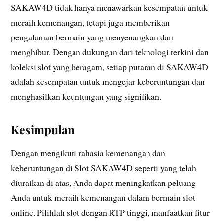
SAKAW4D tidak hanya menawarkan kesempatan untuk
meraih kemenangan, tetapi juga memberikan
pengalaman bermain yang menyenangkan dan
menghibur. Dengan dukungan dari teknologi terkini dan
koleksi slot yang beragam, setiap putaran di SAKAW4D
adalah kesempatan untuk mengejar keberuntungan dan
menghasilkan keuntungan yang signifikan.
Kesimpulan
Dengan mengikuti rahasia kemenangan dan
keberuntungan di Slot SAKAW4D seperti yang telah
diuraikan di atas, Anda dapat meningkatkan peluang
Anda untuk meraih kemenangan dalam bermain slot
online. Pilihlah slot dengan RTP tinggi, manfaatkan fitur