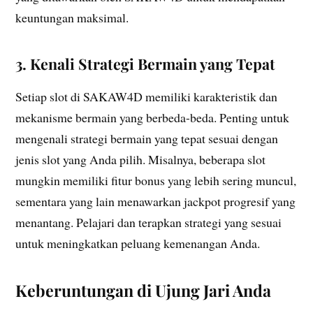
keuntungan maksimal.
3. Kenali Strategi Bermain yang Tepat
Setiap slot di SAKAW4D memiliki karakteristik dan
mekanisme bermain yang berbeda-beda. Penting untuk
mengenali strategi bermain yang tepat sesuai dengan
jenis slot yang Anda pilih. Misalnya, beberapa slot
mungkin memiliki fitur bonus yang lebih sering muncul,
sementara yang lain menawarkan jackpot progresif yang
menantang. Pelajari dan terapkan strategi yang sesuai
untuk meningkatkan peluang kemenangan Anda.
Keberuntungan di Ujung Jari Anda