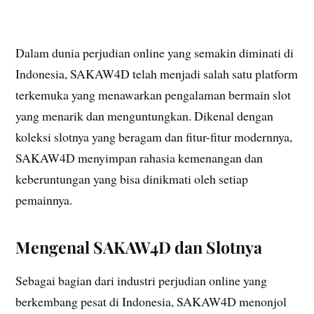
Dalam dunia perjudian online yang semakin diminati di
Indonesia, SAKAW4D telah menjadi salah satu platform
terkemuka yang menawarkan pengalaman bermain slot
yang menarik dan menguntungkan. Dikenal dengan
koleksi slotnya yang beragam dan fitur-fitur modernnya,
SAKAW4D menyimpan rahasia kemenangan dan
keberuntungan yang bisa dinikmati oleh setiap
pemainnya.
Mengenal SAKAW4D dan Slotnya
Sebagai bagian dari industri perjudian online yang
berkembang pesat di Indonesia, SAKAW4D menonjol