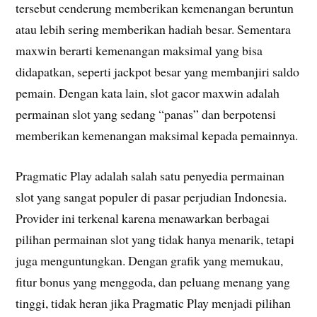
tersebut cenderung memberikan kemenangan beruntun
atau lebih sering memberikan hadiah besar. Sementara
maxwin berarti kemenangan maksimal yang bisa
didapatkan, seperti jackpot besar yang membanjiri saldo
pemain. Dengan kata lain, slot gacor maxwin adalah
permainan slot yang sedang “panas” dan berpotensi
memberikan kemenangan maksimal kepada pemainnya.
Pragmatic Play adalah salah satu penyedia permainan
slot yang sangat populer di pasar perjudian Indonesia.
Provider ini terkenal karena menawarkan berbagai
pilihan permainan slot yang tidak hanya menarik, tetapi
juga menguntungkan. Dengan grafik yang memukau,
fitur bonus yang menggoda, dan peluang menang yang
tinggi, tidak heran jika Pragmatic Play menjadi pilihan