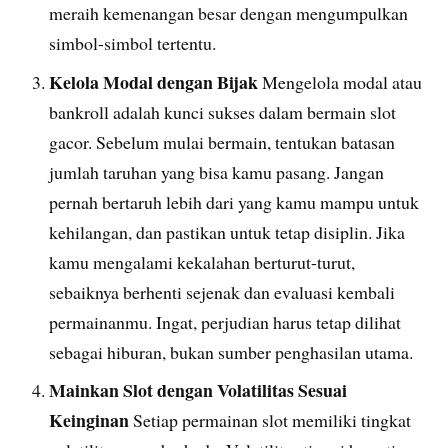
meraih kemenangan besar dengan mengumpulkan
simbol-simbol tertentu.
Kelola Modal dengan Bijak
Mengelola modal atau
bankroll adalah kunci sukses dalam bermain slot
gacor. Sebelum mulai bermain, tentukan batasan
jumlah taruhan yang bisa kamu pasang. Jangan
pernah bertaruh lebih dari yang kamu mampu untuk
kehilangan, dan pastikan untuk tetap disiplin. Jika
kamu mengalami kekalahan berturut-turut,
sebaiknya berhenti sejenak dan evaluasi kembali
permainanmu. Ingat, perjudian harus tetap dilihat
sebagai hiburan, bukan sumber penghasilan utama.
Mainkan Slot dengan Volatilitas Sesuai
Keinginan
Setiap permainan slot memiliki tingkat