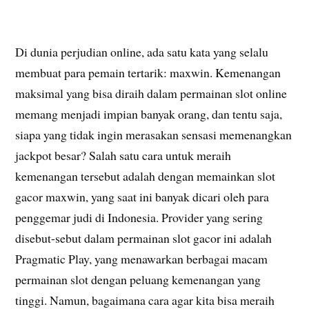
Di dunia perjudian online, ada satu kata yang selalu
membuat para pemain tertarik: maxwin. Kemenangan
maksimal yang bisa diraih dalam permainan slot online
memang menjadi impian banyak orang, dan tentu saja,
siapa yang tidak ingin merasakan sensasi memenangkan
jackpot besar? Salah satu cara untuk meraih
kemenangan tersebut adalah dengan memainkan slot
gacor maxwin, yang saat ini banyak dicari oleh para
penggemar judi di Indonesia. Provider yang sering
disebut-sebut dalam permainan slot gacor ini adalah
Pragmatic Play, yang menawarkan berbagai macam
permainan slot dengan peluang kemenangan yang
tinggi. Namun, bagaimana cara agar kita bisa meraih