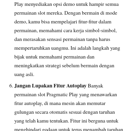
Play menyediakan opsi demo untuk hampir semua
permainan slot mereka. Dengan bermain di mode
demo, kamu bisa mempelajari fitur-fitur dalam
permainan, memahami cara kerja simbol-simbol,
dan merasakan sensasi permainan tanpa harus
mempertaruhkan uangmu. Ini adalah langkah yang
bijak untuk memahami permainan dan
meningkatkan strategi sebelum bermain dengan
uang asli.
Jangan Lupakan Fitur Autoplay
Banyak
permainan slot Pragmatic Play yang menawarkan
fitur autoplay, di mana mesin akan memutar
gulungan secara otomatis sesuai dengan taruhan
yang telah kamu tentukan. Fitur ini berguna untuk
menghindari godaan untuk terus menambah taruhan