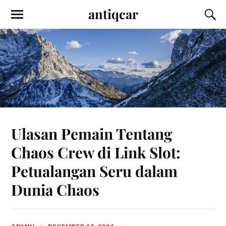
antiqcar
Ulasan Pemain Tentang
Chaos Crew di Link Slot:
Petualangan Seru dalam
Dunia Chaos