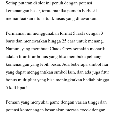
Setiap putaran di slot ini penuh dengan potensi
kemenangan besar, terutama jika pemain berhasil
memanfaatkan fitur-fitur khusus yang ditawarkan.
Permainan ini menggunakan format 5 reels dengan 3
baris dan menawarkan hingga 25 cara untuk menang.
Namun, yang membuat Chaos Crew semakin menarik
adalah fitur-fitur bonus yang bisa membuka peluang
kemenangan yang lebih besar. Ada beberapa simbol liar
yang dapat menggantikan simbol lain, dan ada juga fitur
bonus multiplier yang bisa meningkatkan hadiah hingga
5 kali lipat!
Pemain yang menyukai game dengan varian tinggi dan
potensi kemenangan besar akan merasa cocok dengan