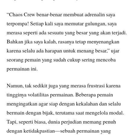
“Chaos Crew benar-benar membuat adrenalin saya
terpompa! Setiap kali saya memutar gulungan, saya
merasa seperti ada sesuatu yang besar yang akan terjadi.
Bahkan jika saya kalah, rasanya tetap menyenangkan
karena selalu ada harapan untuk menang besar,” ujar
seorang pemain yang sudah cukup sering mencoba
permainan ini.
Namun, tak sedikit juga yang merasa frustrasi karena
tingginya volatilitas permainan. Beberapa pemain
mengingatkan agar siap dengan kekalahan dan selalu
bermain dengan bijak, terutama saat mengelola modal.
Tapi, seperti biasa, dunia perjudian memang penuh
dengan ketidakpastian—sebuah permainan yang