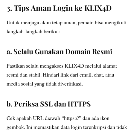
3. Tips Aman Login ke KLIX4D
Untuk menjaga akun tetap aman, pemain bisa mengikuti
langkah-langkah berikut:
a. Selalu Gunakan Domain Resmi
Pastikan selalu mengakses KLIX4D melalui alamat
resmi dan stabil. Hindari link dari email, chat, atau
media sosial yang tidak diverifikasi.
b. Periksa SSL dan HTTPS
Cek apakah URL diawali “https://” dan ada ikon
gembok. Ini memastikan data login terenkripsi dan tidak