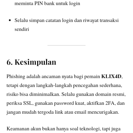
meminta PIN bank untuk login
Selalu simpan catatan login dan riwayat transaksi
sendiri
6. Kesimpulan
KLIX4D
Phishing adalah ancaman nyata bagi pemain
,
tetapi dengan langkah-langkah pencegahan sederhana,
risiko bisa diminimalkan. Selalu gunakan domain resmi,
periksa SSL, gunakan password kuat, aktifkan 2FA, dan
jangan mudah tergoda link atau email mencurigakan.
Keamanan akun bukan hanya soal teknologi, tapi juga