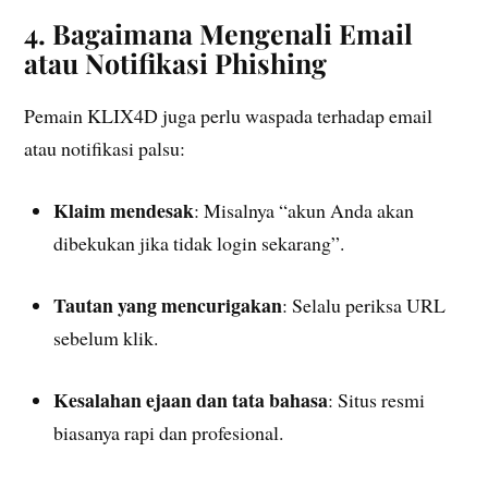
4. Bagaimana Mengenali Email
atau Notifikasi Phishing
Pemain KLIX4D juga perlu waspada terhadap email
atau notifikasi palsu:
Klaim mendesak
: Misalnya “akun Anda akan
dibekukan jika tidak login sekarang”.
Tautan yang mencurigakan
: Selalu periksa URL
sebelum klik.
Kesalahan ejaan dan tata bahasa
: Situs resmi
biasanya rapi dan profesional.