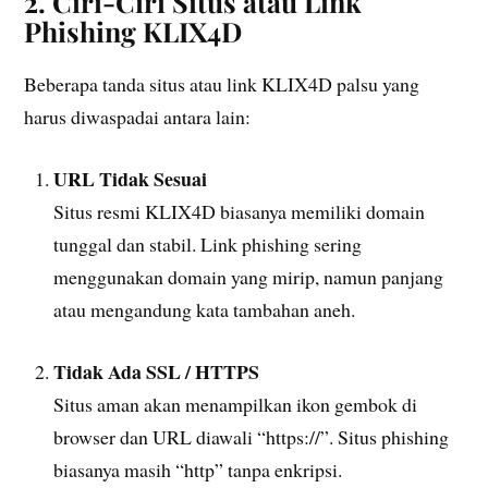
2. Ciri-Ciri Situs atau Link
Phishing KLIX4D
Beberapa tanda situs atau link KLIX4D palsu yang
harus diwaspadai antara lain:
URL Tidak Sesuai
Situs resmi KLIX4D biasanya memiliki domain
tunggal dan stabil. Link phishing sering
menggunakan domain yang mirip, namun panjang
atau mengandung kata tambahan aneh.
Tidak Ada SSL / HTTPS
Situs aman akan menampilkan ikon gembok di
browser dan URL diawali “https://”. Situs phishing
biasanya masih “http” tanpa enkripsi.