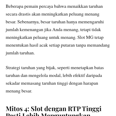
Beberapa pemain percaya bahwa menaikkan taruhan
secara drastis akan meningkatkan peluang menang
besar. Sebenarnya, besar taruhan hanya memengaruhi
jumlah kemenangan jika Anda menang, tetapi tidak
meningkatkan peluang untuk menang. Slot MG tetap
menentukan hasil acak setiap putaran tanpa memandang
jumlah taruhan.
Strategi taruhan yang bijak, seperti menetapkan batas
taruhan dan mengelola modal, lebih efektif daripada
sekadar memasang taruhan tinggi dengan harapan
menang besar.
Mitos 4: Slot dengan RTP Tinggi
Pasti Lebih Menguntungkan