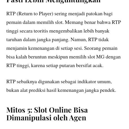
RTP (Return to Player) sering menjadi patokan bagi
pemain dalam memilih slot. Memang benar bahwa RTP
tinggi secara teoritis mengembalikan lebih banyak
taruhan dalam jangka panjang. Namun, RTP tidak
menjamin kemenangan di setiap sesi. Seorang pemain
bisa kalah beruntun meskipun memilih slot MG dengan
RTP tinggi, karena setiap putaran bersifat acak.
RTP sebaiknya digunakan sebagai indikator umum,
bukan alat prediksi hasil kemenangan jangka pendek.
Mitos 5: Slot Online Bisa
Dimanipulasi oleh Agen