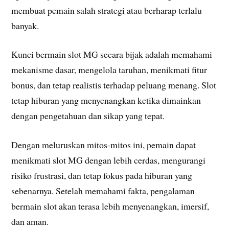
membuat pemain salah strategi atau berharap terlalu
banyak.
Kunci bermain slot MG secara bijak adalah memahami
mekanisme dasar, mengelola taruhan, menikmati fitur
bonus, dan tetap realistis terhadap peluang menang. Slot
tetap hiburan yang menyenangkan ketika dimainkan
dengan pengetahuan dan sikap yang tepat.
Dengan meluruskan mitos-mitos ini, pemain dapat
menikmati slot MG dengan lebih cerdas, mengurangi
risiko frustrasi, dan tetap fokus pada hiburan yang
sebenarnya. Setelah memahami fakta, pengalaman
bermain slot akan terasa lebih menyenangkan, imersif,
dan aman.