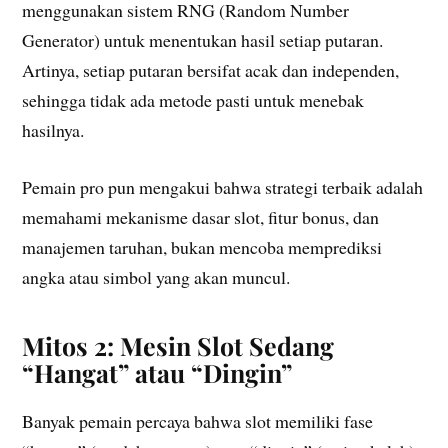
menggunakan sistem RNG (Random Number
Generator) untuk menentukan hasil setiap putaran.
Artinya, setiap putaran bersifat acak dan independen,
sehingga tidak ada metode pasti untuk menebak
hasilnya.
Pemain pro pun mengakui bahwa strategi terbaik adalah
memahami mekanisme dasar slot, fitur bonus, dan
manajemen taruhan, bukan mencoba memprediksi
angka atau simbol yang akan muncul.
Mitos 2: Mesin Slot Sedang
“Hangat” atau “Dingin”
Banyak pemain percaya bahwa slot memiliki fase